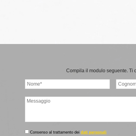
Compila il modulo seguente. Ti con
Consenso al trattamento dei
dati personali