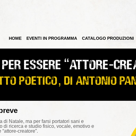
HOME
EVENTI IN PROGRAMMA
CATALOGO PRODUZIONI
 per essere “attore-cre
tto poetico, di Antonio pa
 breve
 di Natale, ma per farsi portatori sani e
o di ricerca e studio fisico, vocale, emotivo e
 “attore-creatore”.