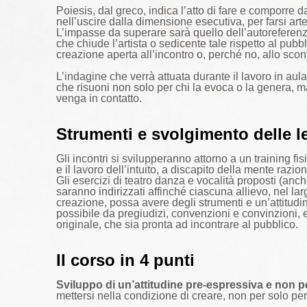
Poiesis, dal greco, indica l’atto di fare e comporre d
nell’uscire dalla dimensione esecutiva, per farsi art
L’impasse da superare sarà quello dell’autoreferenzia
che chiude l’artista o sedicente tale rispetto al pubb
creazione aperta all’incontro o, perché no, allo scon
L’indagine che verrà attuata durante il lavoro in aul
che risuoni non solo per chi la evoca o la genera, 
venga in contatto.
Strumenti e svolgimento delle l
Gli incontri si svilupperanno attorno a un training fis
e il lavoro dell’intuito, a discapito della mente razion
Gli esercizi di teatro danza e vocalità proposti (anche
saranno indirizzati affinché ciascuna allievo, nel l
creazione, possa avere degli strumenti e un’attitudin
possibile da pregiudizi, convenzioni e convinzioni, 
originale, che sia pronta ad incontrare al pubblico.
Il corso in 4 punti
Sviluppo di un’attitudine pre-espressiva e non p
mettersi nella condizione di creare, non per solo per 