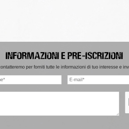
INFORMAZIONI E PRE-ISCRIZIONI
tatteremo per forniti tutte le informazioni di tuo interesse e inv