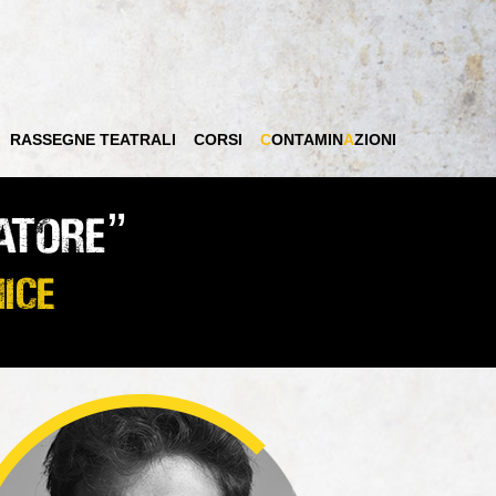
RASSEGNE TEATRALI
CORSI
C
ONTAMIN
A
ZIONI
atore”
nice