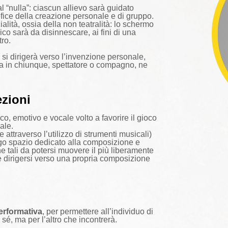
al “nulla”: ciascun allievo sarà guidato
efice della creazione personale e di gruppo.
lità, ossia della non teatralità: lo schermo
lico sarà da disinnescare, ai fini di una
tro.
a si dirigerà verso l’invenzione personale,
ma in chiunque, spettatore o compagno, ne
ezioni
ico, emotivo e vocale volto a favorire il gioco
ale.
 attraverso l’utilizzo di strumenti musicali)
argo spazio dedicato alla composizione e
e tali da potersi muovere il più liberamente
e dirigersi verso una propria composizione
erformativa
, per permettere all’individuo di
sé, ma per l’altro che incontrerà.