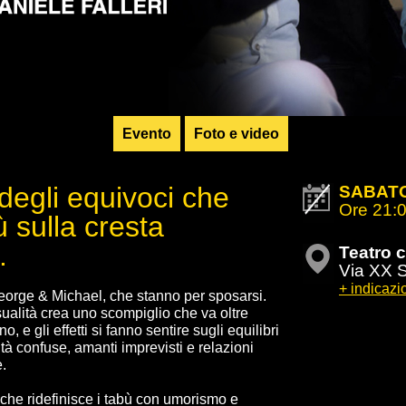
Evento
Foto e video
gli equivoci che
SABATO
Ore 21:
ù sulla cresta
.
Teatro 
Via XX S
+ indicazio
George & Michael, che stanno per sposarsi.
sualità crea uno scompiglio che va oltre
 e gli effetti si fanno sentire sugli equilibri
tità confuse, amanti imprevisti e relazioni
.
e che ridefinisce i tabù con umorismo e