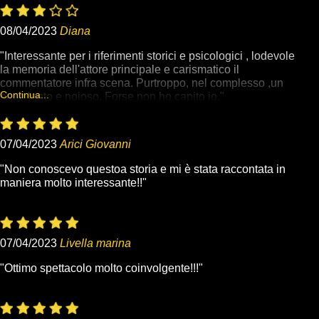
08/04/2023
Diana
"Interessante per i riferimenti storici e psicologici , lodevole
la memoria dell'attore principale e carismatico il
commentatore infra scena. Purtroppo, nel complesso ,un
Continua...
poco lento e noioso. Forse non ho capito io."
Chiudi
07/04/2023
Arici Giovanni
"Non conoscevo questoa storia e mi è stata raccontata in
maniera molto interessante!!"
07/04/2023
Livella marina
"Ottimo spettacolo molto coinvolgente!!!"