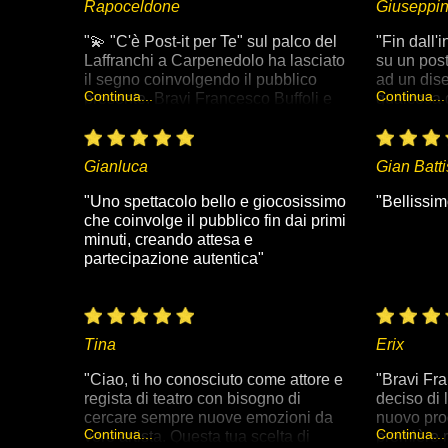
Rapoceldone
Giuseppi
situazioni
battute ch
"💫 "C'è Post-it per Te" sul palco del
"Fin dall'i
racconti d
Laffranchi a Carpenedolo ha lasciato
su un post
ogni giorn
il segno coinvolgendo il pubblico
ad un dis
delle scelt
Continua...
Continua...
presente. Bravi Francesco Buffoli e
qualcosa 
debolezza,
Offar Wolf nel presentare uno
curiosità 
Un mosaic
spettacolo originale e divertente,
ad una sor
sensazioni
dove i veri protagonisti in scena
che fanno 
Gianluca
che scivol
Gian Batti
diventano gli spettatori. Un grazie a
portano lo
lascia, tra
ContaminAzioni per la proposta
magico, fa
"Uno spettacolo bello e giocosissimo
"Bellissim
nuove rifl
qualitativa dell'evento e al Comune
con le im
che coinvolge il pubblico fin dai primi
di Carpenedolo (BS) per il patrocinio,
sembra att
minuti, creando attesa e
a Federico Migliorati per l'articolo sul
pubblico è 
partecipazione autentica"
Gazzettino."
partecipe 
l'assurdo.
Chiudi
nemmeno c
"trucco", c
Tina
Erix
maestria 
si definisc
"Ciao, ti ho conosciuto come attore e
"Bravi Fra
sorta di d
regista di teatro con bisogno di
deciso di 
appaga. "
cercare sempre nuove emozioni da
nuovo prog
Continua...
Continua...
vero artista. Questa tua scelta di
première r