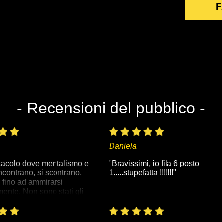
F
- Recensioni del pubblico -
Daniela
tacolo dove mentalismo e
"Bravissimi, io fila 6 posto
ncontrano, si scontrano,
1.....stupefatta !!!!!!!"
 fino ad ammirarsi
ente. Non sono stati gli
oci della serata, perchè si
cciati momenti di risate con
i di incredulità, personaggi e