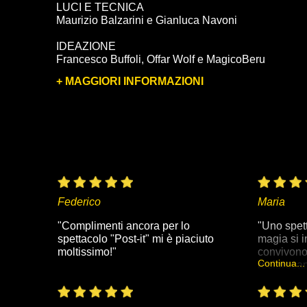
LUCI E TECNICA
Maurizio Balzarini e Gianluca Navoni
IDEAZIONE
Francesco Buffoli, Offar Wolf e MagicoBeru
+ MAGGIORI INFORMAZIONI
Federico
Maria
"Complimenti ancora per lo
"Uno spet
spettacolo "Post-it" mi è piaciuto
magia si i
moltissimo!"
convivono
Continua...
reciprocam
unici incr
sono intre
seri attim