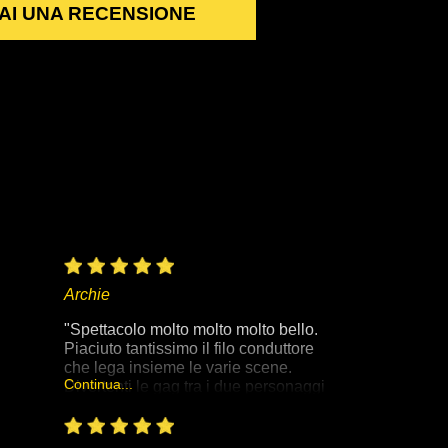
AI UNA RECENSIONE
Archie
"Spettacolo molto molto molto bello.
Piaciuto tantissimo il filo conduttore
che lega insieme le varie scene.
Continua...
Divertenti le gag tra i due personaggi
(mentalista e mago). Il tutto condito
dagli immancabili oohhhh di stupore
del pubblico alla riuscita delle magie.