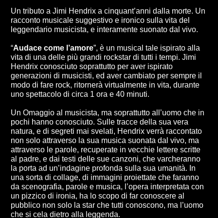
Un tributo a Jimi Hendrix a cinquant’anni dalla morte. Un
racconto musicale suggestivo e ironico sulla vita del
leggendario musicista, e interamente suonato dal vivo.
“
Audace come l’amore
”, è un musical tale ispirato alla
vita di una delle più grandi rockstar di tutti i tempi. Jimi
Hendrix conosciuto soprattutto per aver ispirato
generazioni di musicisti, ed aver cambiato per sempre il
modo di fare rock, ritornerà virtualmente in vita, durante
uno spettacolo di circa 1 ora e 40 minuti.
Un Omaggio al musicista, ma soprattutto all’uomo che in
pochi hanno conosciuto. Sulle tracce della sua vera
natura, e di segreti mai svelati, Hendrix verrà raccontato
non solo attraverso la sua musica suonata dal vivo, ma
attraverso le parole, recuperate in vecchie lettere scritte
al padre, e dai testi delle sue canzoni, che varcheranno
la porta ad un’indagine profonda sulla sua umanità. In
una sorta di collage, di immagini proiettate che faranno
da scenografia, parole e musica, l’opera interpretata con
un pizzico di ironia, ha lo scopo di far conoscere al
pubblico non solo la star che tutti conoscono, ma l’uomo
che si cela dietro alla leggenda.