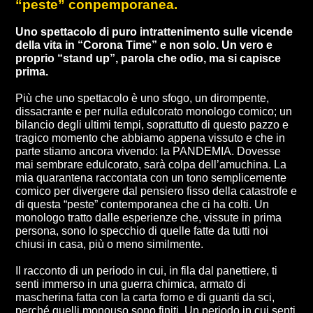
“peste” conpemporanea.
Uno spettacolo di puro intrattenimento sulle vicende
della vita in “Corona Time” e non solo. Un vero e
proprio “stand up”, parola che odio, ma si capisce
prima.
Più che uno spettacolo è uno sfogo, un dirompente,
dissacrante e per nulla edulcorato monologo comico; un
bilancio degli ultimi tempi, soprattutto di questo pazzo e
tragico momento che abbiamo appena vissuto e che in
parte stiamo ancora vivendo: la PANDEMIA. Dovesse
mai sembrare edulcorato, sarà colpa dell’amuchina. La
mia quarantena raccontata con un tono semplicemente
comico per divergere dal pensiero fisso della catastrofe e
di questa “peste” contemporanea che ci ha colti. Un
monologo tratto dalle esperienze che, vissute in prima
persona, sono lo specchio di quelle fatte da tutti noi
chiusi in casa, più o meno similmente.
Il racconto di un periodo in cui, in fila dal panettiere, ti
senti immerso in una guerra chimica, armato di
mascherina fatta con la carta forno e di guanti da sci,
perché quelli monouso sono finiti. Un periodo in cui senti