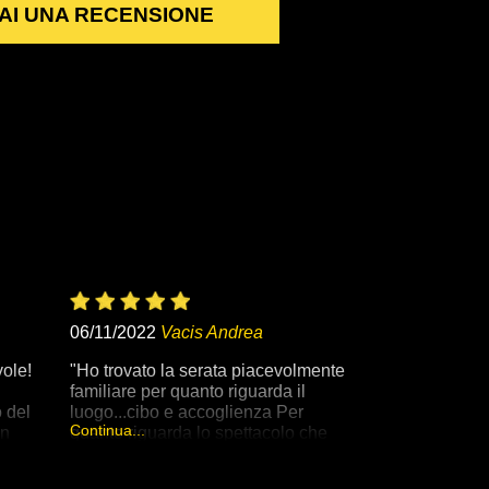
AI UNA RECENSIONE
06/11/2022
Vacis Andrea
vole!
"Ho trovato la serata piacevolmente
i
familiare per quanto riguarda il
 del
luogo...cibo e accoglienza Per
Continua...
un
quanto riguarda lo spettacolo che
 è
definirei di avanguardia per dove e
atto
come è stato interpretato sono