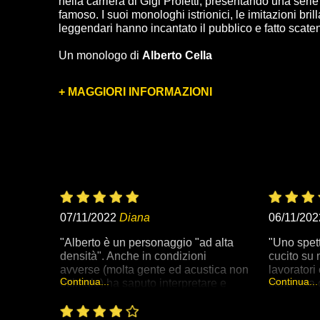
nella carriera di Gigi Proietti, presentando una serie
famoso. I suoi monologhi istrionici, le imitazioni brill
leggendari hanno incantato il pubblico e fatto scaten
Un monologo di
Alberto Cella
+ MAGGIORI INFORMAZIONI
07/11/2022
Diana
06/11/202
"Alberto è un personaggio "ad alta
"Uno spet
densità". Anche in condizioni
cucito su 
avverse (molta gente ed acustica non
lavoratori
Continua...
Continua...
ottimale) ha saputo interpretare e
stata una 
divertire. Ambiente caldo ed
energia al
accogliente paragonabile ad una
vissuto u