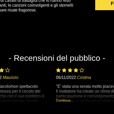
 di cavalli di battaglia che lo hanno reso
F
anti, le canzoni coinvolgenti e gli stornelli
are risate fragorose.
- Recensioni del pubblico -
2
Maurizio
06/11/2022
Cristina
tacolo/non spettacolo
"E' stata una serata molto piace
misura per il circolo dei
Il mattatore ha creato un clima d
 che con il suo pubblico è
partecipazione e coinvolgimento
Continua...
cornice ideale, dando
pubblico..Lo spettacolo è stato 
 protagonista che ha
crescendo: la mia parte preferita
n crescendo continuo
stata quella delle favole..mi ha f